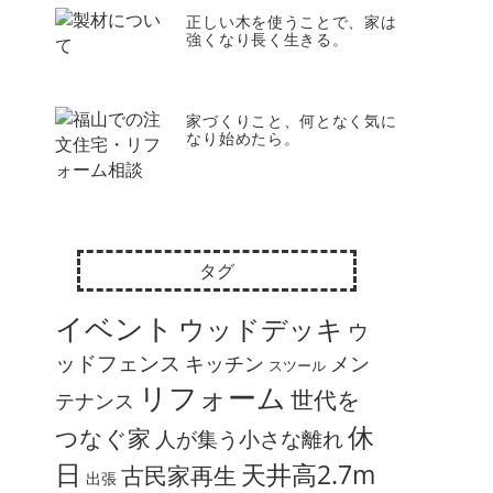
正しい木を使うことで、家は
強くなり長く生きる。
家づくりこと、何となく気に
なり始めたら。
タグ
イベント
ウッドデッキ
ウ
ッドフェンス
キッチン
メン
スツール
リフォーム
世代を
テナンス
休
つなぐ家
人が集う小さな離れ
日
天井高2.7m
古民家再生
出張