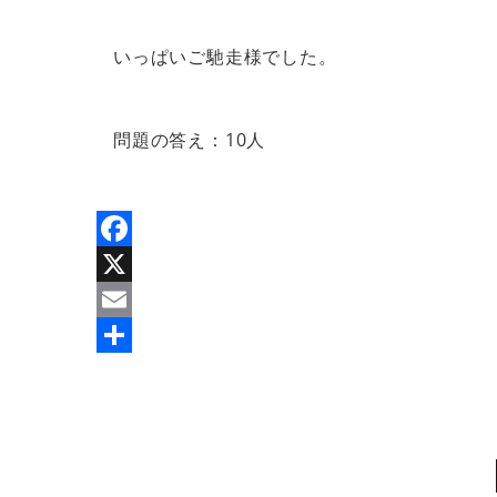
いっぱいご馳走様でした。
問題の答え：10人
Facebook
X
Email
共
有