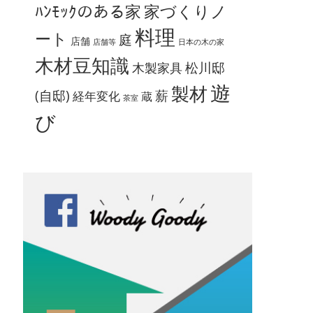
ﾊﾝﾓｯｸのある家
家づくりノ
料理
ート
庭
店舗
店舗等
日本の木の家
木材豆知識
松川邸
木製家具
遊
製材
(自邸)
薪
経年変化
蔵
茶室
び