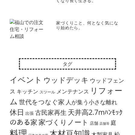
くなり長く生きる。
家づくりこと、何となく気にな
り始めたら。
タグ
イベント
ウッドデッキ
ウッドフェン
リフォー
ス
キッチン
メンテナンス
スツール
ム
世代をつなぐ家
人が集う小さな離れ
休日
天井高2.7mﾊﾝﾓｯｸ
古民家再生
出張
のある家
家づくりノート
庭
店舗
店舗等
料理
木材豆知識
松
木製家具