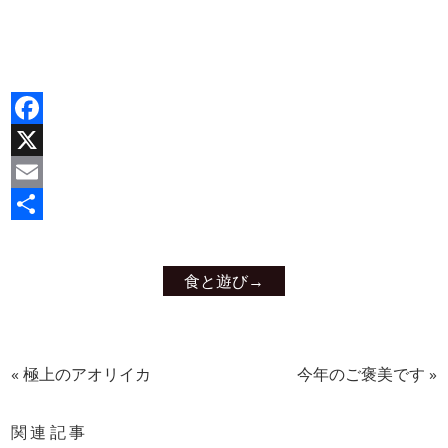
Facebook
X
Email
共
有
食と遊び
→
«
極上のアオリイカ
今年のご褒美です
»
関連記事