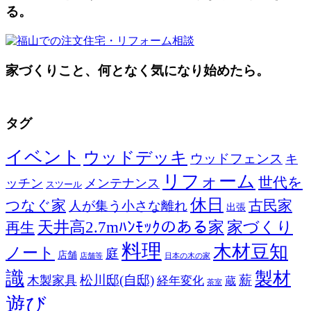
る。
家づくりこと、何となく気になり始めたら。
タグ
イベント
ウッドデッキ
ウッドフェンス
キ
リフォーム
世代を
ッチン
メンテナンス
スツール
休日
つなぐ家
古民家
人が集う小さな離れ
出張
天井高2.7mﾊﾝﾓｯｸのある家
家づくり
再生
料理
木材豆知
ノート
庭
店舗
店舗等
日本の木の家
識
製材
松川邸(自邸)
薪
木製家具
経年変化
蔵
茶室
遊び