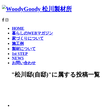
HOME
暮らしのWEBマガジン
家づくりについて
施工例
製材について
1st STEP
NEWS
お問い合わせ
"松川邸(自邸)"に属する投稿一覧