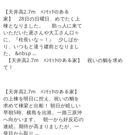
【天井高2.7m ﾊﾝﾓｯｸのある
家】 28日の日曜日、めでたく上
棟となりました。 助っ人に来て
いただいた鳶さんや大工さん口々
に、『柱長いな～！』 少しばか
り、いつもと違う建前となりまし
た。 &nbsp …
【天井高2.7m ﾊﾝﾓｯｸのある家】 祝いの鯛を求め
て！
【天井高2.7m ﾊﾝﾓｯｸのある家】
の上棟を明日に控え、祝いの鯛を
求めて棟梁と出船！ 朝日が眩しい
早朝5時、横島を出港。一路三原沖
へ向かいます。 朝一から好反応の
連続。期待が高まりましたが、一
発目から取り …