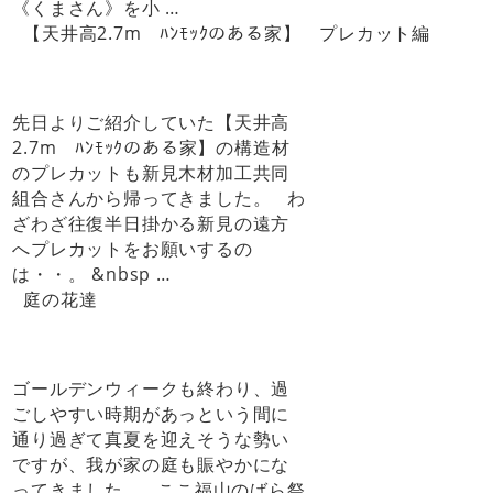
《くまさん》を小 …
【天井高2.7m ﾊﾝﾓｯｸのある家】 プレカット編
先日よりご紹介していた【天井高
2.7m ﾊﾝﾓｯｸのある家】の構造材
のプレカットも新見木材加工共同
組合さんから帰ってきました。 わ
ざわざ往復半日掛かる新見の遠方
へプレカットをお願いするの
は・・。 &nbsp …
庭の花達
ゴールデンウィークも終わり、過
ごしやすい時期があっという間に
通り過ぎて真夏を迎えそうな勢い
ですが、我が家の庭も賑やかにな
ってきました。 ここ福山のばら祭