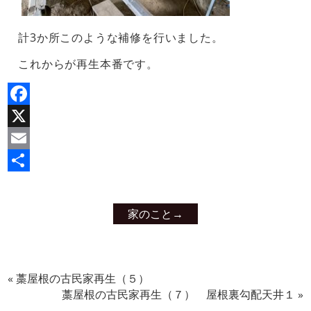
計3か所このような補修を行いました。
これからが再生本番です。
Facebook
X
Email
共
有
家のこと
→
«
藁屋根の古民家再生（５）
藁屋根の古民家再生（７） 屋根裏勾配天井１
»