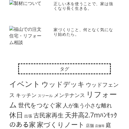
正しい木を使うことで、家は強
くなり長く生きる。
家づくりこと、何となく気にな
り始めたら。
タグ
イベント
ウッドデッキ
ウッドフェン
リフォー
ス
キッチン
メンテナンス
スツール
ム
世代をつなぐ家
人が集う小さな離れ
休日
天井高2.7mﾊﾝﾓｯｸ
古民家再生
出張
のある家
家づくりノート
庭
店舗
店舗等