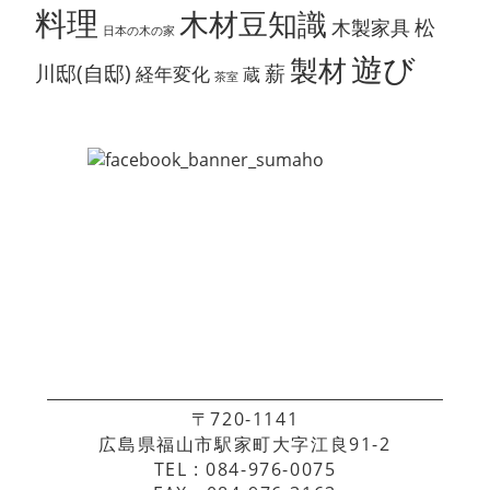
料理
木材豆知識
松
木製家具
日本の木の家
遊び
製材
川邸(自邸)
薪
経年変化
蔵
茶室
〒720-1141
広島県福山市駅家町大字江良91-2
TEL : 084-976-0075