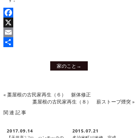
Facebook
X
Email
共
有
家のこと
→
«
藁屋根の古民家再生（６） 躯体修正
藁屋根の古民家再生（８） 薪ストーブ煙突
»
関連記事
2017.09.14
2015.07.21
【天井高2.7m ハンモックの
多治米町AP改修 完成