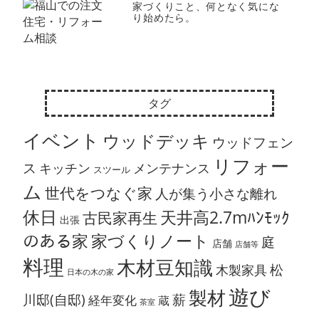
家づくりこと、何となく気にな
り始めたら。
タグ
イベント
ウッドデッキ
ウッドフェン
リフォー
ス
キッチン
メンテナンス
スツール
ム
世代をつなぐ家
人が集う小さな離れ
休日
天井高2.7mﾊﾝﾓｯｸ
古民家再生
出張
のある家
家づくりノート
庭
店舗
店舗等
料理
木材豆知識
松
木製家具
日本の木の家
遊び
製材
川邸(自邸)
薪
経年変化
蔵
茶室