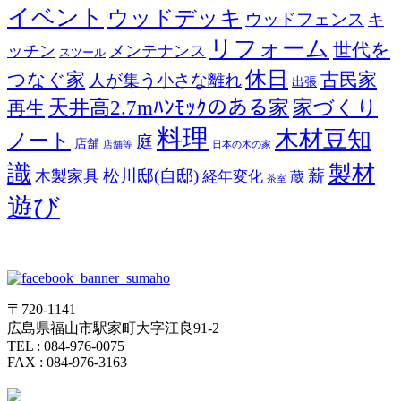
イベント
ウッドデッキ
ウッドフェンス
キ
リフォーム
世代を
ッチン
メンテナンス
スツール
休日
つなぐ家
古民家
人が集う小さな離れ
出張
天井高2.7mﾊﾝﾓｯｸのある家
家づくり
再生
料理
木材豆知
ノート
庭
店舗
店舗等
日本の木の家
識
製材
松川邸(自邸)
薪
木製家具
経年変化
蔵
茶室
遊び
〒720-1141
広島県福山市駅家町大字江良91-2
TEL : 084-976-0075
FAX : 084-976-3163