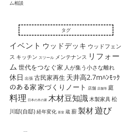
タグ
イベント
ウッドデッキ
ウッドフェン
リフォー
ス
キッチン
メンテナンス
スツール
ム
世代をつなぐ家
人が集う小さな離れ
休日
天井高2.7mﾊﾝﾓｯｸ
古民家再生
出張
のある家
家づくりノート
庭
店舗
店舗等
料理
木材豆知識
松
木製家具
日本の木の家
遊び
製材
川邸(自邸)
薪
経年変化
蔵
茶室