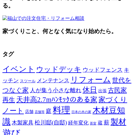
る。
家づくりこと、何となく気になり始めたら。
タグ
イベント
ウッドデッキ
ウッドフェンス
キ
リフォーム
世代を
ッチン
メンテナンス
スツール
休日
つなぐ家
古民家
人が集う小さな離れ
出張
天井高2.7mﾊﾝﾓｯｸのある家
家づくり
再生
料理
木材豆知
ノート
庭
店舗
店舗等
日本の木の家
識
製材
松川邸(自邸)
薪
木製家具
経年変化
蔵
茶室
遊び