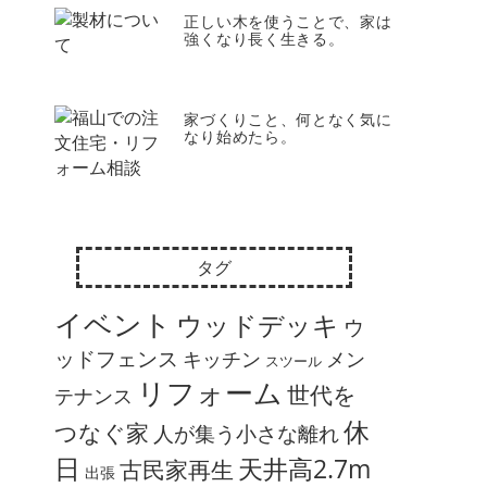
正しい木を使うことで、家は
強くなり長く生きる。
家づくりこと、何となく気に
なり始めたら。
タグ
イベント
ウッドデッキ
ウ
ッドフェンス
キッチン
メン
スツール
リフォーム
世代を
テナンス
休
つなぐ家
人が集う小さな離れ
日
天井高2.7m
古民家再生
出張