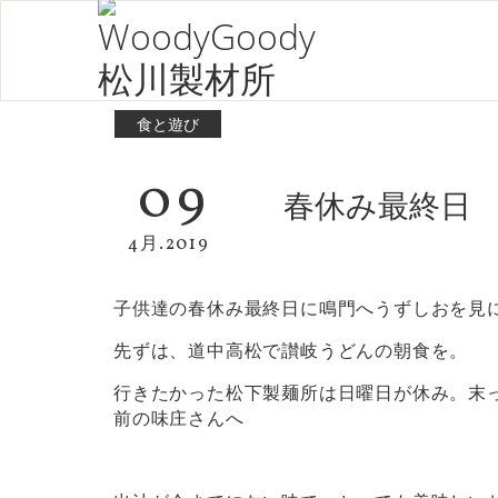
食と遊び
09
春休み最終日
4月.2019
子供達の春休み最終日に鳴門へうずしおを見
先ずは、道中高松で讃岐うどんの朝食を。
行きたかった松下製麺所は日曜日が休み。末
前の味庄さんへ