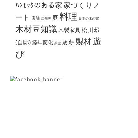
ﾊﾝﾓｯｸのある家
家づくりノ
料理
ート
庭
店舗
店舗等
日本の木の家
木材豆知識
松川邸
木製家具
遊
製材
(自邸)
薪
経年変化
蔵
茶室
び