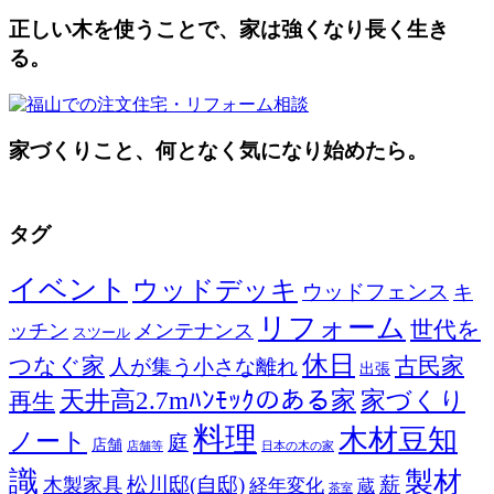
正しい木を使うことで、家は強くなり長く生き
る。
家づくりこと、何となく気になり始めたら。
タグ
イベント
ウッドデッキ
ウッドフェンス
キ
リフォーム
世代を
ッチン
メンテナンス
スツール
休日
つなぐ家
古民家
人が集う小さな離れ
出張
天井高2.7mﾊﾝﾓｯｸのある家
家づくり
再生
料理
木材豆知
ノート
庭
店舗
店舗等
日本の木の家
識
製材
松川邸(自邸)
薪
木製家具
経年変化
蔵
茶室