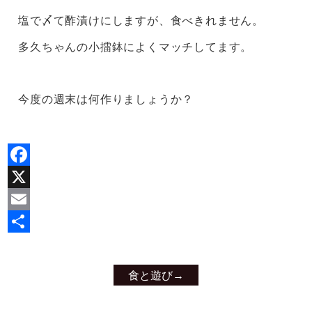
塩で〆て酢漬けにしますが、食べきれません。
多久ちゃんの小擂鉢によくマッチしてます。
今度の週末は何作りましょうか？
Facebook
X
Email
共
有
食と遊び
→