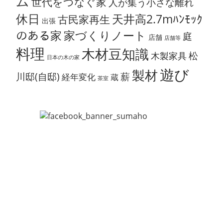
ム
世代をつなぐ家
人が集う小さな離れ
休日
天井高2.7mﾊﾝﾓｯｸ
古民家再生
出張
のある家
家づくりノート
庭
店舗
店舗等
料理
木材豆知識
松
木製家具
日本の木の家
遊び
製材
川邸(自邸)
薪
経年変化
蔵
茶室