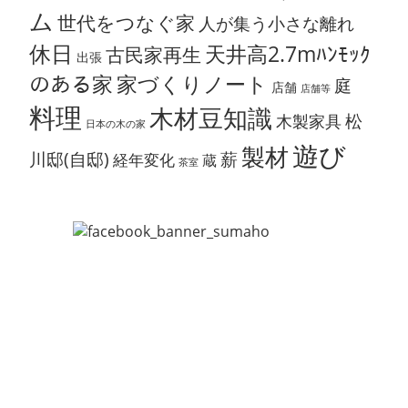
ム
世代をつなぐ家
人が集う小さな離れ
休日
天井高2.7mﾊﾝﾓｯｸ
古民家再生
出張
のある家
家づくりノート
庭
店舗
店舗等
料理
木材豆知識
松
木製家具
日本の木の家
遊び
製材
川邸(自邸)
薪
経年変化
蔵
茶室