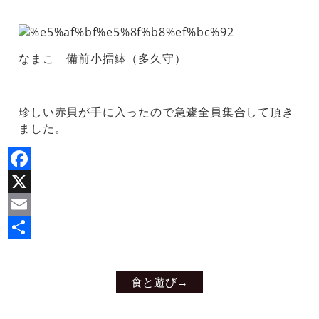
なまこ 備前小擂鉢（多久守）
珍しい赤貝が手に入ったので急遽全員集合して頂き
ました。
Facebook
X
Email
共
有
食と遊び
→