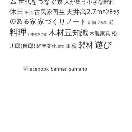
ム
世代をつなぐ家
人が集う小さな離れ
休日
天井高2.7mﾊﾝﾓｯｸ
古民家再生
出張
のある家
家づくりノート
庭
店舗
店舗等
料理
木材豆知識
松
木製家具
日本の木の家
遊び
製材
川邸(自邸)
薪
経年変化
蔵
茶室