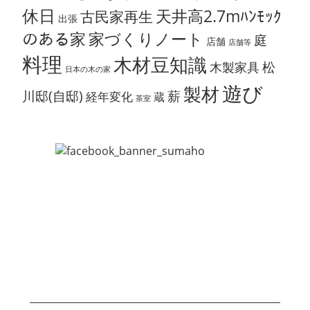
休日
天井高2.7mﾊﾝﾓｯｸ
古民家再生
出張
のある家
家づくりノート
庭
店舗
店舗等
料理
木材豆知識
松
木製家具
日本の木の家
遊び
製材
川邸(自邸)
薪
経年変化
蔵
茶室