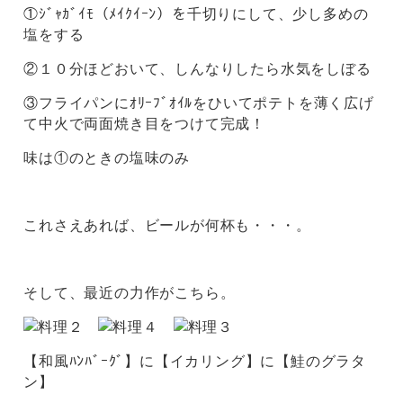
①ｼﾞｬｶﾞｲﾓ（ﾒｲｸｲｰﾝ）を千切りにして、少し多めの
塩をする
②１０分ほどおいて、しんなりしたら水気をしぼる
③フライパンにｵﾘｰﾌﾞｵｲﾙをひいてポテトを薄く広げ
て中火で両面焼き目をつけて完成！
味は①のときの塩味のみ
これさえあれば、ビールが何杯も・・・。
そして、最近の力作がこちら。
【和風ﾊﾝﾊﾞｰｸﾞ】に【イカリング】に【鮭のグラタ
ン】