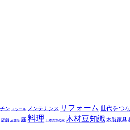
リフォーム
世代をつ
チン
メンテナンス
スツール
料理
木材豆知識
庭
木製家具
店舗
店舗等
日本の木の家