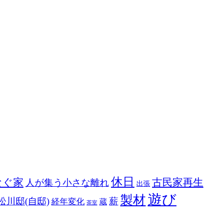
休日
なぐ家
古民家再生
人が集う小さな離れ
出張
遊び
製材
松川邸(自邸)
薪
経年変化
蔵
茶室