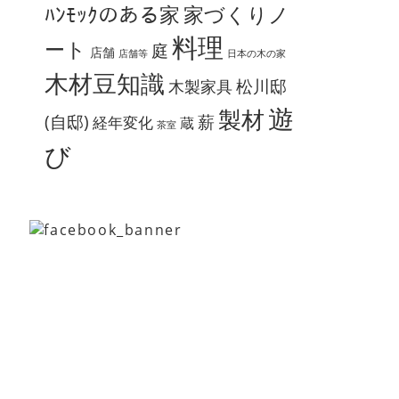
ﾊﾝﾓｯｸのある家
家づくりノ
料理
ート
庭
店舗
店舗等
日本の木の家
木材豆知識
松川邸
木製家具
遊
製材
(自邸)
薪
経年変化
蔵
茶室
び