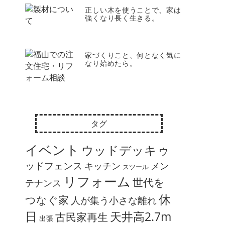
正しい木を使うことで、家は
強くなり長く生きる。
家づくりこと、何となく気に
なり始めたら。
タグ
イベント
ウッドデッキ
ウ
ッドフェンス
キッチン
メン
スツール
リフォーム
世代を
テナンス
休
つなぐ家
人が集う小さな離れ
日
天井高2.7m
古民家再生
出張