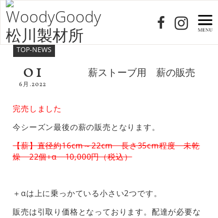
TOP-NEWS
01
薪ストーブ用 薪の販売
6月.2022
完売しました
今シーズン最後の薪の販売となります。
【薪】直径約16cm～22cm 長さ35cm程度 未乾
燥 22個+α 10,000円（税込）
＋αは上に乗っかている小さい2つです。
販売は引取り価格となっております。配達が必要な