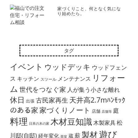
家づくりこと、何となく気にな
り始めたら。
タグ
イベント
ウッドデッキ
ウッドフェン
リフォー
ス
キッチン
メンテナンス
スツール
ム
世代をつなぐ家
人が集う小さな離れ
休日
天井高2.7mﾊﾝﾓｯｸ
古民家再生
出張
のある家
家づくりノート
庭
店舗
店舗等
料理
木材豆知識
松
木製家具
日本の木の家
遊び
製材
川邸(自邸)
薪
経年変化
蔵
茶室