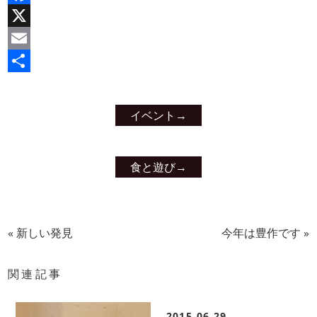
Facebook
X
Email
共
有
イベント
→
食と遊び
→
«
新しい発見
今年は豊作です
»
関連記事
2015.06.29