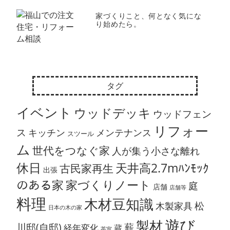
家づくりこと、何となく気にな
り始めたら。
タグ
イベント
ウッドデッキ
ウッドフェン
リフォー
ス
キッチン
メンテナンス
スツール
ム
世代をつなぐ家
人が集う小さな離れ
休日
天井高2.7mﾊﾝﾓｯｸ
古民家再生
出張
のある家
家づくりノート
庭
店舗
店舗等
料理
木材豆知識
松
木製家具
日本の木の家
遊び
製材
川邸(自邸)
薪
経年変化
蔵
茶室