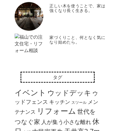
正しい木を使うことで、家は
強くなり長く生きる。
家づくりこと、何となく気に
なり始めたら。
タグ
イベント
ウッドデッキ
ウ
ッドフェンス
キッチン
メン
スツール
リフォーム
世代を
テナンス
休
つなぐ家
人が集う小さな離れ