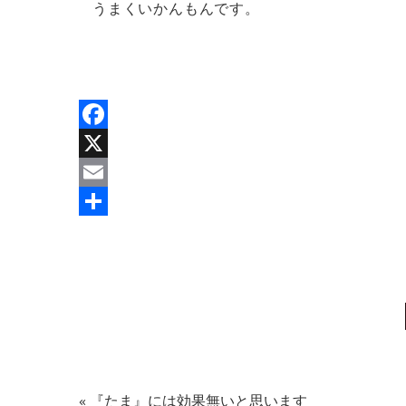
うまくいかんもんです。
Facebook
X
Email
共
有
«
『たま』には効果無いと思います