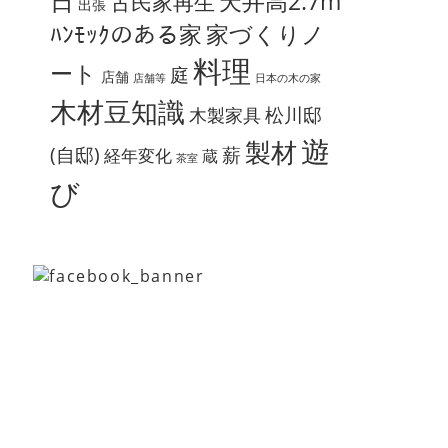
日
天井高2.7m
古民家再生
出張
ﾊﾝﾓｯｸのある家
家づくりノ
料理
ート
庭
店舗
店舗等
日本の木の家
木材豆知識
松川邸
木製家具
遊
製材
(自邸)
薪
経年変化
蔵
茶室
び