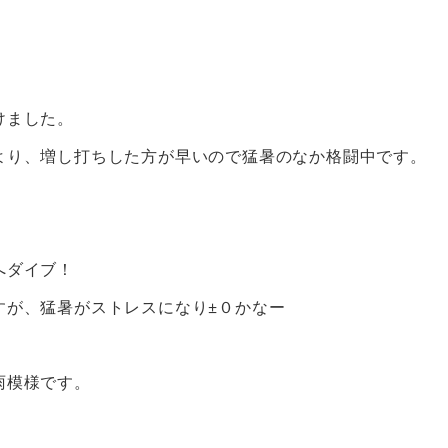
けました。
より、増し打ちした方が早いので猛暑のなか格闘中です。
へダイブ！
すが、猛暑がストレスになり±０かなー
雨模様です。