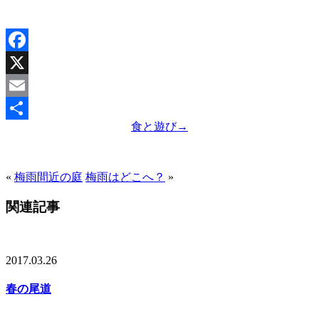
Facebook
X
Email
食と遊び
→
共
有
«
梅雨間近の庭
梅雨はどこへ？
»
関連記事
2017.03.26
春の尾道