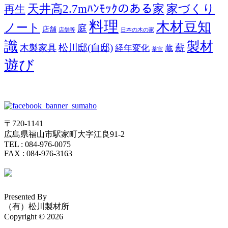
天井高2.7mﾊﾝﾓｯｸのある家
家づくり
再生
料理
木材豆知
ノート
庭
店舗
店舗等
日本の木の家
識
製材
松川邸(自邸)
薪
木製家具
経年変化
蔵
茶室
遊び
〒720-1141
広島県福山市駅家町大字江良91-2
TEL : 084-976-0075
FAX : 084-976-3163
Presented By
（有）松川製材所
Copyright © 2026